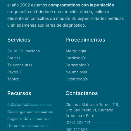
el año 2002 estamos
comprometidos con la población
arequipeña en brindarle una atención rápida, cálida y
eficiente en consultas de más de 35 especialidades médicas
y en exámenes auxiliares de diagnóstico.
Servicios
Procedimientos
Salud Ocupacional
Alergología
Boticas
Cardiología
Teleconsultas
Dermatología
Rayos X
Neumología
Tópico
Odontología
Recursos
Contactanos
Solicitar historias clinicas
Clorinda Matto de Turner 116,
Urb San Pablo VI, Cercado,
Descargar comprobantes
Arequipa - Perú
Registro de visitadores
(054) 206 171
Horario de visitadores
959 177 536