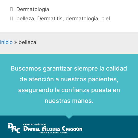
Dermatología
belleza
,
Dermatitis
,
dermatologia
,
piel
Inicio
»
belleza
Buscamos garantizar siempre la calidad
de atención a nuestros pacientes,
asegurando la confianza puesta en
nuestras manos.