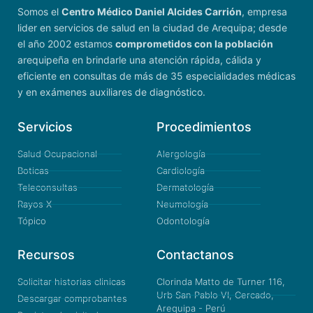
Somos el
Centro Médico Daniel Alcides Carrión
, empresa
lider en servicios de salud en la ciudad de Arequipa; desde
el año 2002 estamos
comprometidos con la población
arequipeña en brindarle una atención rápida, cálida y
eficiente en consultas de más de 35 especialidades médicas
y en exámenes auxiliares de diagnóstico.
Servicios
Procedimientos
Salud Ocupacional
Alergología
Boticas
Cardiología
Teleconsultas
Dermatología
Rayos X
Neumología
Tópico
Odontología
Recursos
Contactanos
Solicitar historias clinicas
Clorinda Matto de Turner 116,
Urb San Pablo VI, Cercado,
Descargar comprobantes
Arequipa - Perú