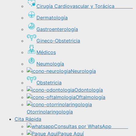
Cirugía Cardiovascular y Torácica
Dermatología
Gastroenterología
Gineco-Obstetricia
Médicos
Neumología
Neurología
Obstetricia
Odontología
Oftalmología
Otorrinolaringología
Cita Rápida
Consultas por WhatsApp
Pague Aquí