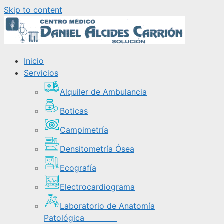
Skip to content
Inicio
Servicios
Alquiler de Ambulancia
Boticas
Campimetría
Densitometría Ósea
Ecografía
Electrocardiograma
Laboratorio de Anatomía
Patológica