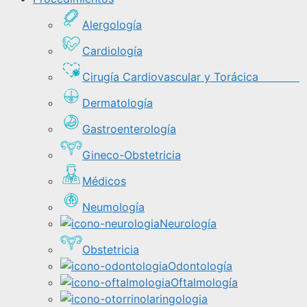
Alergología
Cardiología
Cirugía Cardiovascular y Torácica
Dermatología
Gastroenterología
Gineco-Obstetricia
Médicos
Neumología
Neurología
Obstetricia
Odontología
Oftalmología