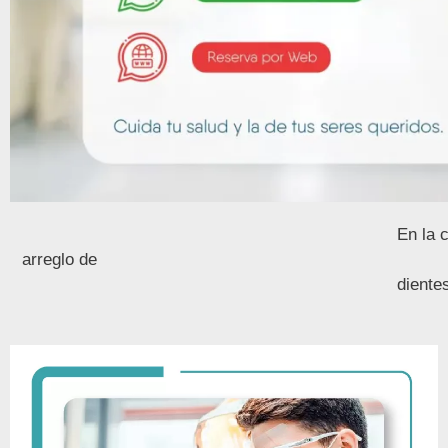
En la 
arreglo de
dientes o un tratamiento dental intens