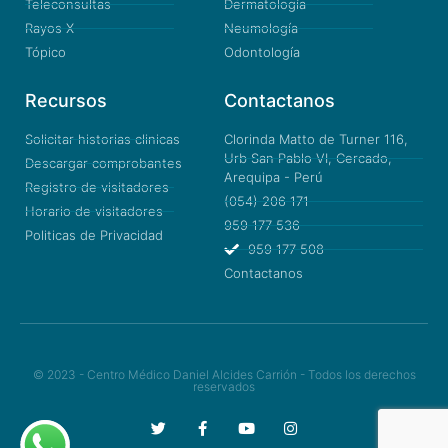
Teleconsultas
Dermatología
Rayos X
Neumología
Tópico
Odontología
Recursos
Contactanos
Solicitar historias clinicas
Clorinda Matto de Turner 116,
Urb San Pablo VI, Cercado,
Descargar comprobantes
Arequipa - Perú
Registro de visitadores
(054) 206 171
Horario de visitadores
959 177 536
Politicas de Privacidad
959 177 508
Contactanos
© 2023 - Centro Médico Daniel Alcides Carrión - Todos los derechos
reservados