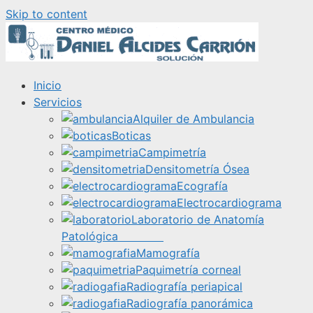
Skip to content
Inicio
Servicios
Alquiler de Ambulancia
Boticas
Campimetría
Densitometría Ósea
Ecografía
Electrocardiograma
Laboratorio de Anatomía
Patológica
Mamografía
Paquimetría corneal
Radiografía periapical
Radiografía panorámica