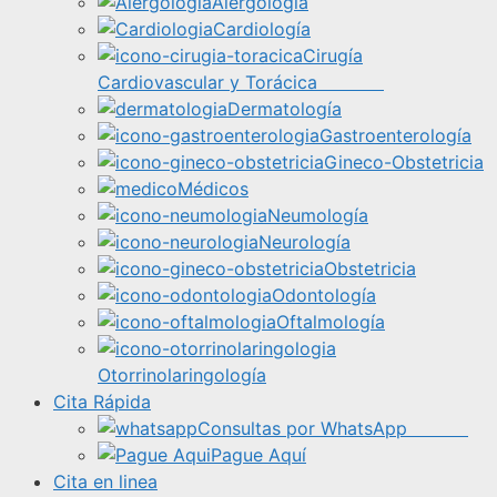
Alergología
Cardiología
Cirugía
Cardiovascular y Torácica
Dermatología
Gastroenterología
Gineco-Obstetricia
Médicos
Neumología
Neurología
Obstetricia
Odontología
Oftalmología
Otorrinolaringología
Cita Rápida
Consultas por WhatsApp
Pague Aquí
Cita en linea