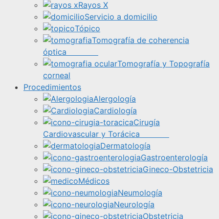
Rayos X
Servicio a domicilio
Tópico
Tomografía de coherencia
óptica
Tomografía y Topografía
corneal
Procedimientos
Alergología
Cardiología
Cirugía
Cardiovascular y Torácica
Dermatología
Gastroenterología
Gineco-Obstetricia
Médicos
Neumología
Neurología
Obstetricia