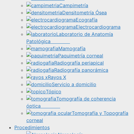
Campimetría
Densitometría Ósea
Ecografía
Electrocardiograma
Laboratorio de Anatomía
Patológica
Mamografía
Paquimetría corneal
Radiografía periapical
Radiografía panorámica
Rayos X
Servicio a domicilio
Tópico
Tomografía de coherencia
óptica
Tomografía y Topografía
corneal
Procedimientos