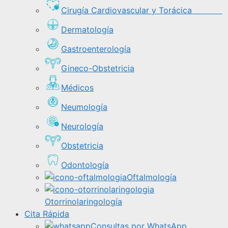
Cirugía Cardiovascular y Torácica
Dermatología
Gastroenterología
Gineco-Obstetricia
Médicos
Neumología
Neurología
Obstetricia
Odontología
Oftalmología
Otorrinolaringología
Cita Rápida
Consultas por WhatsApp