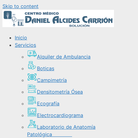
Skip to content
Inicio
Servicios
Alquiler de Ambulancia
Boticas
Campimetría
Densitometría Ósea
Ecografía
Electrocardiograma
Laboratorio de Anatomía
Patológica