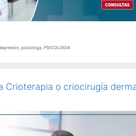
depresion
,
psicologa
,
PSICOLOGIA
a Crioterapia o criocirugía derm