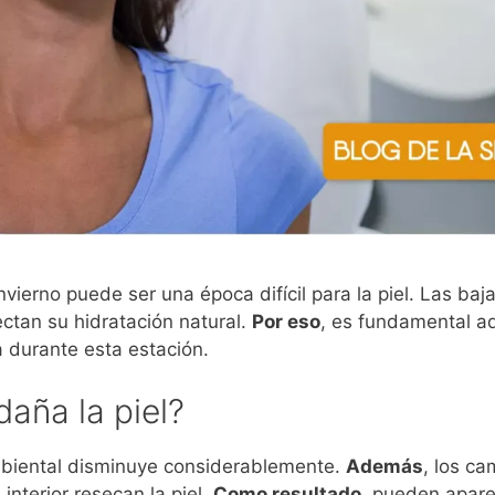
nvierno puede ser una época difícil para la piel. Las baja
ctan su hidratación natural.
Por eso
, es fundamental ad
 durante esta estación.
daña la piel?
mbiental disminuye considerablemente.
Además
, los c
n interior resecan la piel.
Como resultado
, pueden apare