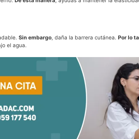
ierno.
De esta manera
, ayudas a mantener la elasticida
radable.
Sin embargo
, daña la barrera cutánea.
Por lo t
jo el agua.