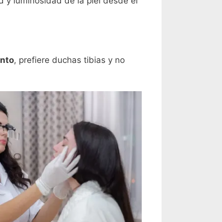
d y luminosidad de la piel desde el
anto
, prefiere duchas tibias y no