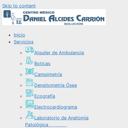
Skip to content
Inicio
Servicios
Alquiler de Ambulancia
Boticas
Campimetría
Densitometría Ósea
Ecografía
Electrocardiograma
Laboratorio de Anatomía
Patológica