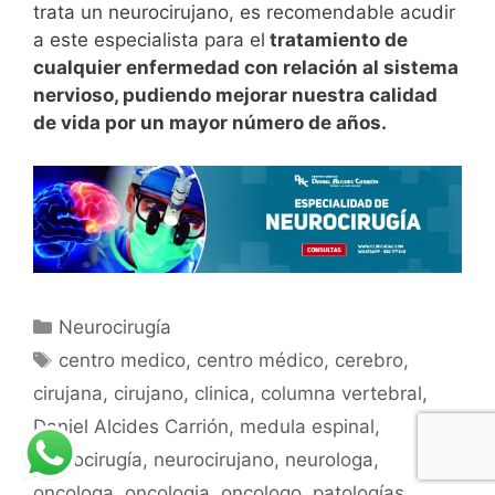
trata un neurocirujano, es recomendable acudir
a este especialista para el
tratamiento de
cualquier enfermedad con relación al sistema
nervioso, pudiendo mejorar nuestra calidad
de vida por un mayor número de años.
Neurocirugía
centro medico
,
centro médico
,
cerebro
,
cirujana
,
cirujano
,
clinica
,
columna vertebral
,
Daniel Alcides Carrión
,
medula espinal
,
neurocirugía
,
neurocirujano
,
neurologa
,
oncologa
,
oncologia
,
oncologo
,
patologías
,