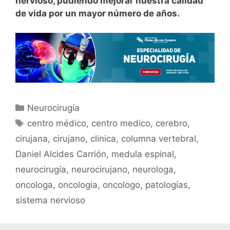
nervioso, pudiendo mejorar nuestra calidad
de vida por un mayor número de años.
Neurocirugía
centro médico
,
centro medico
,
cerebro
,
cirujana
,
cirujano
,
clinica
,
columna vertebral
,
Daniel Alcides Carrión
,
medula espinal
,
neurocirugía
,
neurocirujano
,
neurologa
,
oncologa
,
oncologia
,
oncologo
,
patologías
,
sistema nervioso