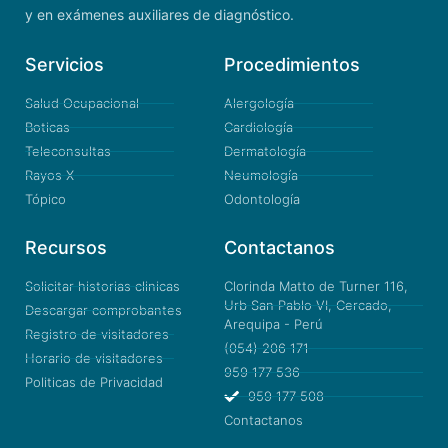
y en exámenes auxiliares de diagnóstico.
Servicios
Procedimientos
Salud Ocupacional
Alergología
Boticas
Cardiología
Teleconsultas
Dermatología
Rayos X
Neumología
Tópico
Odontología
Recursos
Contactanos
Solicitar historias clinicas
Clorinda Matto de Turner 116,
Urb San Pablo VI, Cercado,
Descargar comprobantes
Arequipa - Perú
Registro de visitadores
(054) 206 171
Horario de visitadores
959 177 536
Politicas de Privacidad
959 177 508
Contactanos