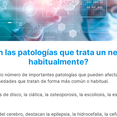
 las patologías que trata un n
habitualmente?
do número de importantes patologías que pueden afecta
medades que tratan de forma más común o habitual.
 disco, la ciática, la osteoporosis, la escoliosis, la es
del cerebro, destacan la epilepsia, la hidrocefalia, la ce