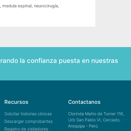
,
medula espinal
,
neurocirugía
,
rando la confianza puesta en nuestras
Recursos
Contactanos
Solicitar historias clinicas
Clorinda Matto de Turner 116,
Urb San Pablo VI, Cercado,
Descargar comprobantes
Arequipa - Perú
Registro de visitadores