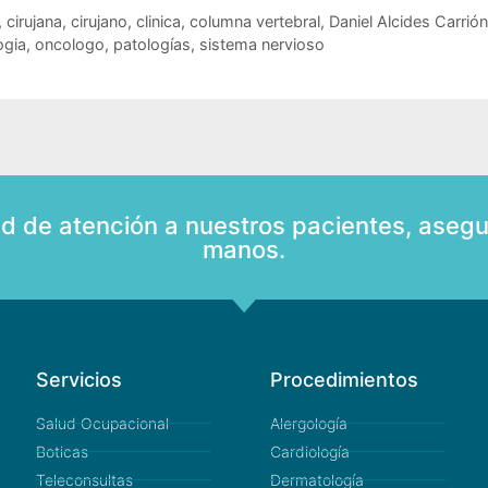
,
cirujana
,
cirujano
,
clinica
,
columna vertebral
,
Daniel Alcides Carrión
ogia
,
oncologo
,
patologías
,
sistema nervioso
ad de atención a nuestros pacientes, asegu
manos.
Servicios
Procedimientos
Salud Ocupacional
Alergología
Boticas
Cardiología
Teleconsultas
Dermatología