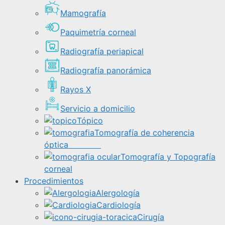
Mamografía
Paquimetría corneal
Radiografía periapical
Radiografía panorámica
Rayos X
Servicio a domicilio
Tópico
Tomografía de coherencia
óptica
Tomografía y Topografía
corneal
Procedimientos
Alergología
Cardiología
Cirugía