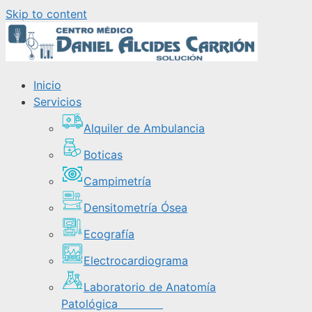
Skip to content
Inicio
Servicios
Alquiler de Ambulancia
Boticas
Campimetría
Densitometría Ósea
Ecografía
Electrocardiograma
Laboratorio de Anatomía
Patológica