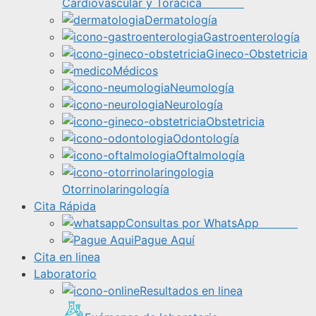
Cardiovascular y Torácica
Dermatología
Gastroenterología
Gineco-Obstetricia
Médicos
Neumología
Neurología
Obstetricia
Odontología
Oftalmología
Otorrinolaringología
Cita Rápida
Consultas por WhatsApp
Pague Aquí
Cita en linea
Laboratorio
Resultados en linea