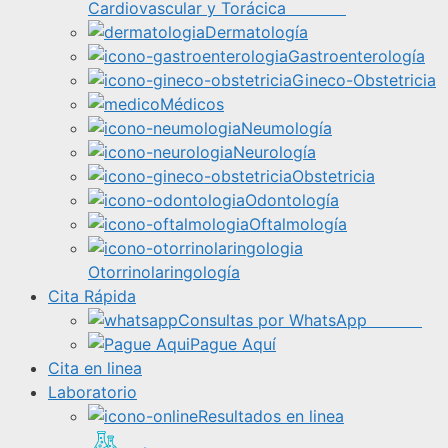
Cardiovascular y Torácica
Dermatología
Gastroenterología
Gineco-Obstetricia
Médicos
Neumología
Neurología
Obstetricia
Odontología
Oftalmología
Otorrinolaringología
Cita Rápida
Consultas por WhatsApp
Pague Aquí
Cita en linea
Laboratorio
Resultados en linea