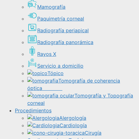
Mamografía
Paquimetría corneal
Radiografía periapical
Radiografía panorámica
Rayos X
Servicio a domicilio
Tópico
Tomografía de coherencia
óptica
Tomografía y Topografía
corneal
Procedimientos
Alergología
Cardiología
Cirugía