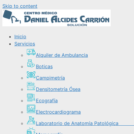
Skip to content
Inicio
Servicios
Alquiler de Ambulancia
Boticas
Campimetría
Densitometría Ósea
Ecografía
Electrocardiograma
Laboratorio de Anatomía Patológi