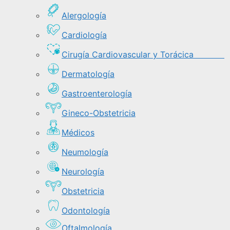
Alergología
Cardiología
Cirugía Cardiovascular y Torácica
Dermatología
Gastroenterología
Gineco-Obstetricia
Médicos
Neumología
Neurología
Obstetricia
Odontología
Oftalmología