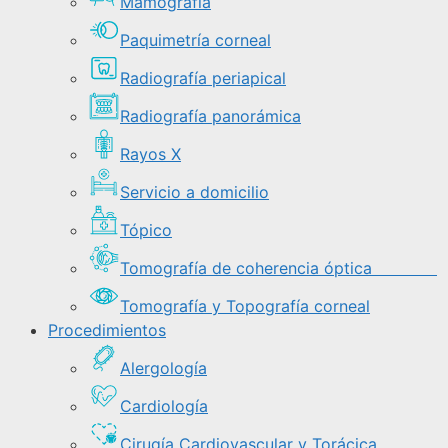
Mamografía
Paquimetría corneal
Radiografía periapical
Radiografía panorámica
Rayos X
Servicio a domicilio
Tópico
Tomografía de coherencia óptica
Tomografía y Topografía corneal
Procedimientos
Alergología
Cardiología
Cirugía Cardiovascular y Torácica