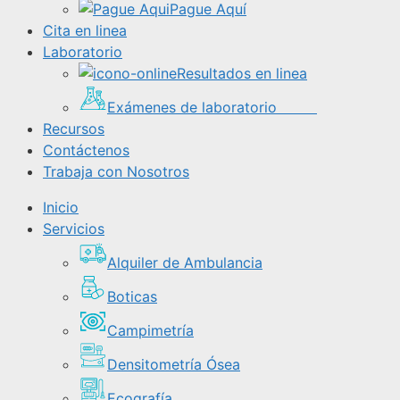
Pague Aquí
Cita en linea
Laboratorio
Resultados en linea
Exámenes de laboratorio
Recursos
Contáctenos
Trabaja con Nosotros
Inicio
Servicios
Alquiler de Ambulancia
Boticas
Campimetría
Densitometría Ósea
Ecografía