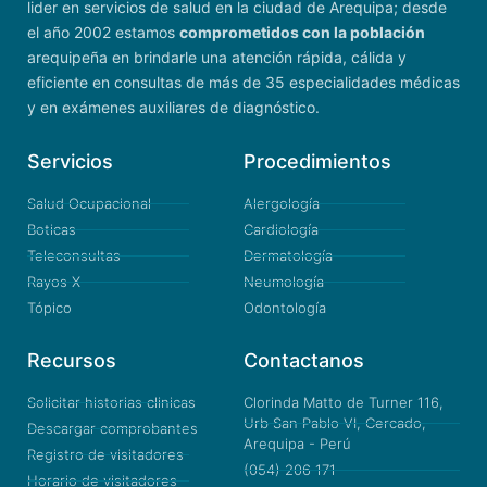
lider en servicios de salud en la ciudad de Arequipa; desde
el año 2002 estamos
comprometidos con la población
arequipeña en brindarle una atención rápida, cálida y
eficiente en consultas de más de 35 especialidades médicas
y en exámenes auxiliares de diagnóstico.
Servicios
Procedimientos
Salud Ocupacional
Alergología
Boticas
Cardiología
Teleconsultas
Dermatología
Rayos X
Neumología
Tópico
Odontología
Recursos
Contactanos
Solicitar historias clinicas
Clorinda Matto de Turner 116,
Urb San Pablo VI, Cercado,
Descargar comprobantes
Arequipa - Perú
Registro de visitadores
(054) 206 171
Horario de visitadores