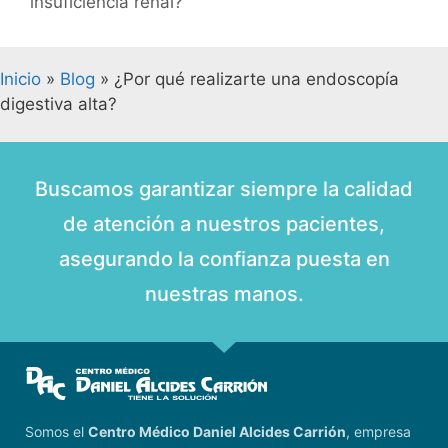
insuficiencia renal?
Inicio
»
Blog
»
¿Por qué realizarte una endoscopía
digestiva alta?
Buscamos garantizar siempre la calidad
de atención a nuestros pacientes,
asegurando la confianza puesta en
nuestras manos.
Somos el
Centro Médico Daniel Alcides Carrión
, empresa