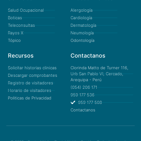
Salud Ocupacional
Alergología
Boticas
Cardiología
Teleconsultas
Dermatología
Rayos X
Neumología
Tópico
Odontología
Recursos
Contactanos
Solicitar historias clinicas
Clorinda Matto de Turner 116,
Urb San Pablo VI, Cercado,
Descargar comprobantes
Arequipa - Perú
Registro de visitadores
(054) 206 171
Horario de visitadores
959 177 536
Politicas de Privacidad
959 177 508
Contactanos