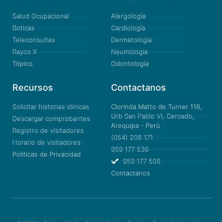
Salud Ocupacional
Alergología
Boticas
Cardiología
Teleconsultas
Dermatología
Rayos X
Neumología
Tópico
Odontología
Recursos
Contactanos
Solicitar historias clinicas
Clorinda Matto de Turner 116,
Urb San Pablo VI, Cercado,
Descargar comprobantes
Arequipa - Perú
Registro de visitadores
(054) 206 171
Horario de visitadores
959 177 536
Politicas de Privacidad
959 177 508
Contactanos