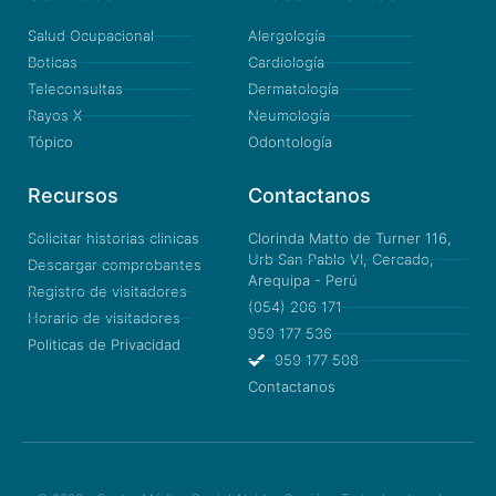
Salud Ocupacional
Alergología
Boticas
Cardiología
Teleconsultas
Dermatología
Rayos X
Neumología
Tópico
Odontología
Recursos
Contactanos
Solicitar historias clinicas
Clorinda Matto de Turner 116,
Urb San Pablo VI, Cercado,
Descargar comprobantes
Arequipa - Perú
Registro de visitadores
(054) 206 171
Horario de visitadores
959 177 536
Politicas de Privacidad
959 177 508
Contactanos