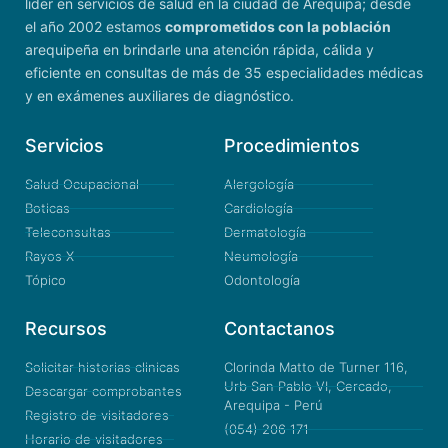
lider en servicios de salud en la ciudad de Arequipa; desde
el año 2002 estamos
comprometidos con la población
arequipeña en brindarle una atención rápida, cálida y
eficiente en consultas de más de 35 especialidades médicas
y en exámenes auxiliares de diagnóstico.
Servicios
Procedimientos
Salud Ocupacional
Alergología
Boticas
Cardiología
Teleconsultas
Dermatología
Rayos X
Neumología
Tópico
Odontología
Recursos
Contactanos
Solicitar historias clinicas
Clorinda Matto de Turner 116,
Urb San Pablo VI, Cercado,
Descargar comprobantes
Arequipa - Perú
Registro de visitadores
(054) 206 171
Horario de visitadores