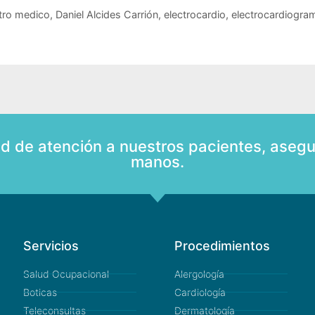
tro medico
,
Daniel Alcides Carrión
,
electrocardio
,
electrocardiogra
ad de atención a nuestros pacientes, asegu
manos.
Servicios
Procedimientos
Salud Ocupacional
Alergología
Boticas
Cardiología
Teleconsultas
Dermatología