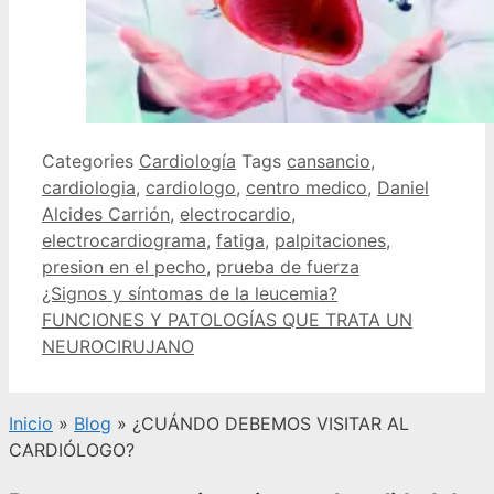
Categories
Cardiología
Tags
cansancio
,
cardiologia
,
cardiologo
,
centro medico
,
Daniel
Alcides Carrión
,
electrocardio
,
electrocardiograma
,
fatiga
,
palpitaciones
,
presion en el pecho
,
prueba de fuerza
¿Signos y síntomas de la leucemia?
FUNCIONES Y PATOLOGÍAS QUE TRATA UN
NEUROCIRUJANO
Inicio
»
Blog
»
¿CUÁNDO DEBEMOS VISITAR AL
CARDIÓLOGO?