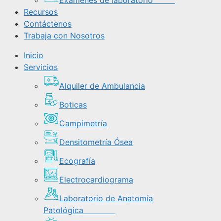
Exámenes de laboratorio
Recursos
Contáctenos
Trabaja con Nosotros
Inicio
Servicios
Alquiler de Ambulancia
Boticas
Campimetría
Densitometría Ósea
Ecografía
Electrocardiograma
Laboratorio de Anatomía
Patológica