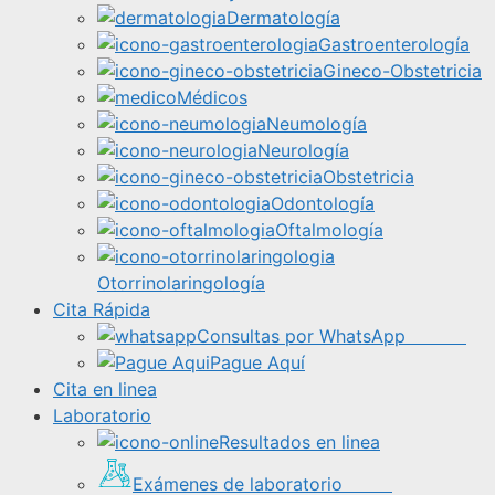
Dermatología
Gastroenterología
Gineco-Obstetricia
Médicos
Neumología
Neurología
Obstetricia
Odontología
Oftalmología
Otorrinolaringología
Cita Rápida
Consultas por WhatsApp
Pague Aquí
Cita en linea
Laboratorio
Resultados en linea
Exámenes de laboratorio