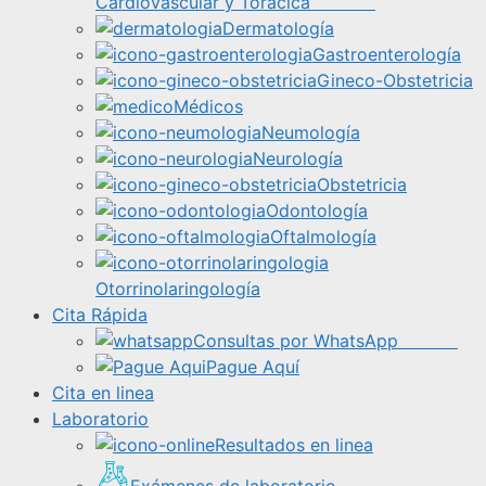
Cardiovascular y Torácica
Dermatología
Gastroenterología
Gineco-Obstetricia
Médicos
Neumología
Neurología
Obstetricia
Odontología
Oftalmología
Otorrinolaringología
Cita Rápida
Consultas por WhatsApp
Pague Aquí
Cita en linea
Laboratorio
Resultados en linea