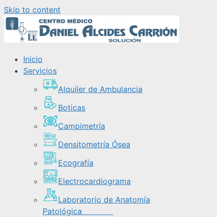
Skip to content
Inicio
Servicios
Alquiler de Ambulancia
Boticas
Campimetría
Densitometría Ósea
Ecografía
Electrocardiograma
Laboratorio de Anatomía
Patológica