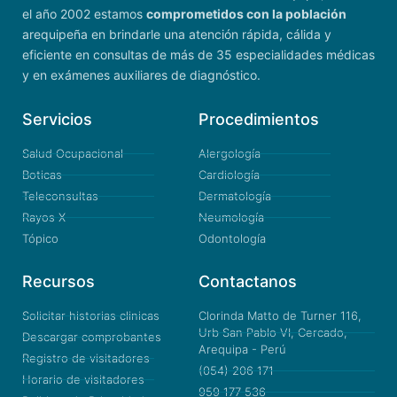
el año 2002 estamos
comprometidos con la población
arequipeña en brindarle una atención rápida, cálida y
eficiente en consultas de más de 35 especialidades médicas
y en exámenes auxiliares de diagnóstico.
Servicios
Procedimientos
Salud Ocupacional
Alergología
Boticas
Cardiología
Teleconsultas
Dermatología
Rayos X
Neumología
Tópico
Odontología
Recursos
Contactanos
Solicitar historias clinicas
Clorinda Matto de Turner 116,
Urb San Pablo VI, Cercado,
Descargar comprobantes
Arequipa - Perú
Registro de visitadores
(054) 206 171
Horario de visitadores
959 177 536