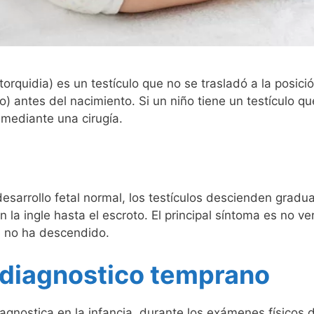
torquidia) es un testículo que no se trasladó a la posic
) antes del nacimiento. Si un niño tiene un testículo q
 mediante una cirugía.
esarrollo fetal normal, los testículos descienden gra
la ingle hasta el escroto. El principal síntoma es no ver
ue no ha descendido.
 diagnostico temprano
agnostica en la infancia, durante los exámenes físicos de