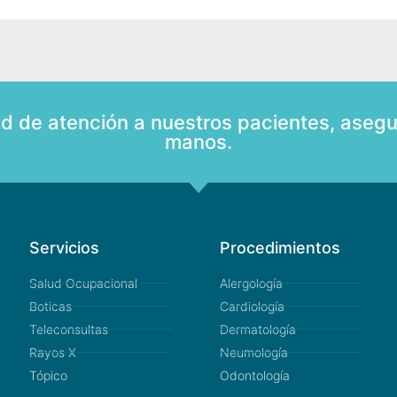
ad de atención a nuestros pacientes, asegu
manos.
Servicios
Procedimientos
Salud Ocupacional
Alergología
Boticas
Cardiología
Teleconsultas
Dermatología
Rayos X
Neumología
Tópico
Odontología