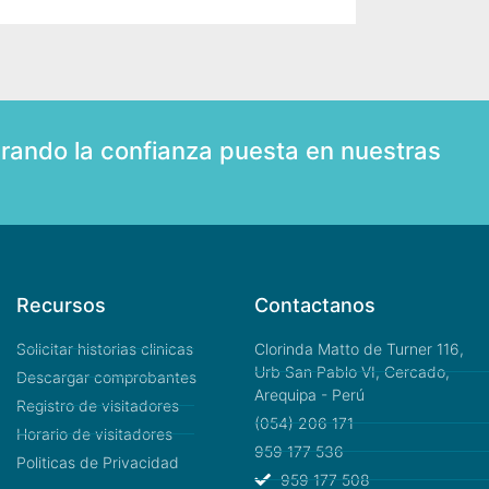
rando la confianza puesta en nuestras
Recursos
Contactanos
Solicitar historias clinicas
Clorinda Matto de Turner 116,
Urb San Pablo VI, Cercado,
Descargar comprobantes
Arequipa - Perú
Registro de visitadores
(054) 206 171
Horario de visitadores
959 177 536
Politicas de Privacidad
959 177 508