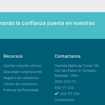
rando la confianza puesta en nuestras
Recursos
Contactanos
Solicitar historias clinicas
Clorinda Matto de Turner 116,
Urb San Pablo VI, Cercado,
Descargar comprobantes
Arequipa - Perú
Registro de visitadores
(054) 206 171
Horario de visitadores
959 177 536
Politicas de Privacidad
959 177 508
Contactanos