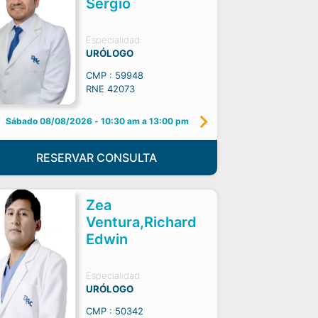
Sergio
Especialidad:
URÓLOGO
CMP : 59948
RNE 42073
Sábado 08/08/2026
-
10:30 am a 13:00 pm
RESERVAR CONSULTA
Zea
Ventura,Richard
Edwin
Especialidad:
URÓLOGO
CMP : 50342