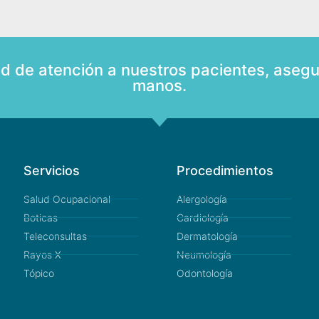
ad de atención a nuestros pacientes, asegu
manos.
Servicios
Procedimientos
Salud Ocupacional
Alergología
Boticas
Cardiología
Teleconsultas
Dermatología
Rayos X
Neumología
Tópico
Odontología