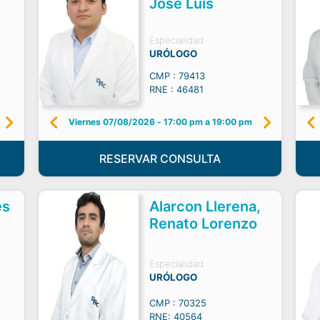
Jose Luis
Especialidad:
URÓLOGO
CMP : 79413
RNE : 46481
Viernes 07/08/2026
-
17:00 pm a 19:00 pm
RESERVAR CONSULTA
es
Alarcon Llerena,
Renato Lorenzo
Especialidad:
URÓLOGO
CMP : 70325
RNE: 40564