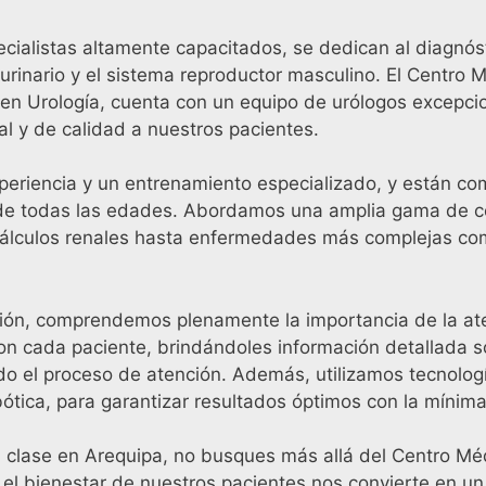
cialistas altamente capacitados, se dedican al diagnóst
urinario y el sistema reproductor masculino. El Centro 
 en Urología, cuenta con un equipo de urólogos excepcio
al y de calidad a nuestros pacientes.
periencia y un entrenamiento especializado, y están co
 de todas las edades. Abordamos una amplia gama de 
álculos renales hasta enfermedades más complejas como
rión, comprendemos plenamente la importancia de la at
n cada paciente, brindándoles información detallada s
o el proceso de atención. Además, utilizamos tecnolog
robótica, para garantizar resultados óptimos con la míni
a clase en Arequipa, no busques más allá del Centro Méd
el bienestar de nuestros pacientes nos convierte en un 