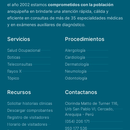
el año 2002 estamos
comprometidos con la población
arequipeña en brindarle una atención rápida, cálida y
eficiente en consultas de más de 35 especialidades médicas
y en exámenes auxiliares de diagnóstico.
Servicios
Procedimientos
Salud Ocupacional
Alergología
Boticas
Cardiología
Teleconsultas
Dermatología
Rayos X
Neumología
Tópico
Odontología
Recursos
Contactanos
Solicitar historias clinicas
Clorinda Matto de Turner 116,
Urb San Pablo VI, Cercado,
Descargar comprobantes
Arequipa - Perú
Registro de visitadores
(054) 206 171
Horario de visitadores
959 177 536