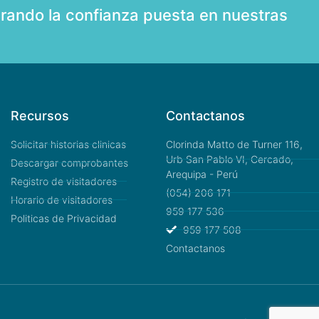
rando la confianza puesta en nuestras
Recursos
Contactanos
Solicitar historias clinicas
Clorinda Matto de Turner 116,
Urb San Pablo VI, Cercado,
Descargar comprobantes
Arequipa - Perú
Registro de visitadores
(054) 206 171
Horario de visitadores
959 177 536
Politicas de Privacidad
959 177 508
Contactanos