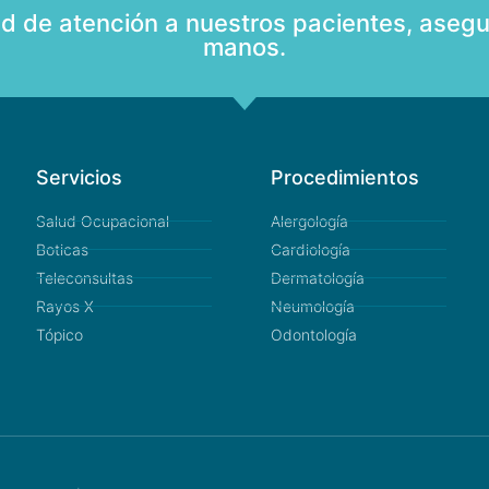
ad de atención a nuestros pacientes, asegu
manos.
Servicios
Procedimientos
Salud Ocupacional
Alergología
Boticas
Cardiología
Teleconsultas
Dermatología
Rayos X
Neumología
Tópico
Odontología