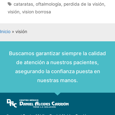
cataratas
,
oftalmología
,
perdida de la visión
,
visión
,
vision borrosa
Inicio
»
visión
Buscamos garantizar siempre la calidad
de atención a nuestros pacientes,
asegurando la confianza puesta en
nuestras manos.