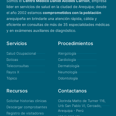
Somos el
Centro Médico Daniel Alcides Carrión
, empresa
lider en servicios de salud en la ciudad de Arequipa; desde
el año 2002 estamos
comprometidos con la población
arequipeña en brindarle una atención rápida, cálida y
eficiente en consultas de más de 35 especialidades médicas
y en exámenes auxiliares de diagnóstico.
Servicios
Procedimientos
Salud Ocupacional
Alergología
Boticas
Cardiología
Teleconsultas
Dermatología
Rayos X
Neumología
Tópico
Odontología
Recursos
Contactanos
Solicitar historias clinicas
Clorinda Matto de Turner 116,
Urb San Pablo VI, Cercado,
Descargar comprobantes
Arequipa - Perú
Registro de visitadores