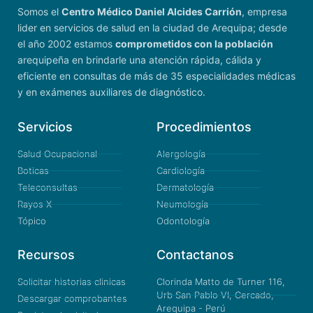
Somos el
Centro Médico Daniel Alcides Carrión
, empresa
lider en servicios de salud en la ciudad de Arequipa; desde
el año 2002 estamos
comprometidos con la población
arequipeña en brindarle una atención rápida, cálida y
eficiente en consultas de más de 35 especialidades médicas
y en exámenes auxiliares de diagnóstico.
Servicios
Procedimientos
Salud Ocupacional
Alergología
Boticas
Cardiología
Teleconsultas
Dermatología
Rayos X
Neumología
Tópico
Odontología
Recursos
Contactanos
Solicitar historias clinicas
Clorinda Matto de Turner 116,
Urb San Pablo VI, Cercado,
Descargar comprobantes
Arequipa - Perú