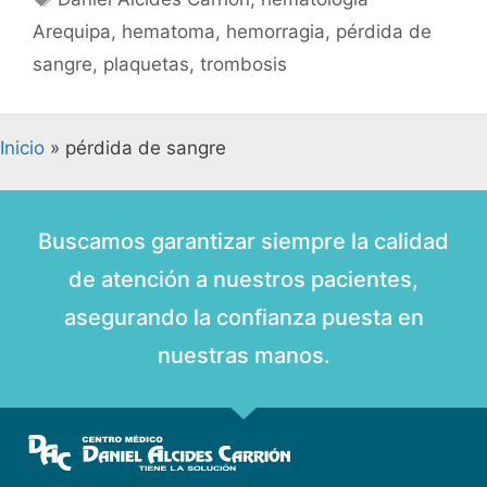
Arequipa
,
hematoma
,
hemorragia
,
pérdida de
sangre
,
plaquetas
,
trombosis
Inicio
»
pérdida de sangre
Buscamos garantizar siempre la calidad
de atención a nuestros pacientes,
asegurando la confianza puesta en
nuestras manos.