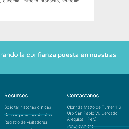
,
leucemia
,
limfocito
,
monocito
,
neutrofilo
,
rando la confianza puesta en nuestras
Recursos
Contactanos
Solicitar historias clinicas
Clorinda Matto de Turner 116,
Urb San Pablo VI, Cercado,
Descargar comprobantes
Arequipa - Perú
Registro de visitadores
(054) 206 171