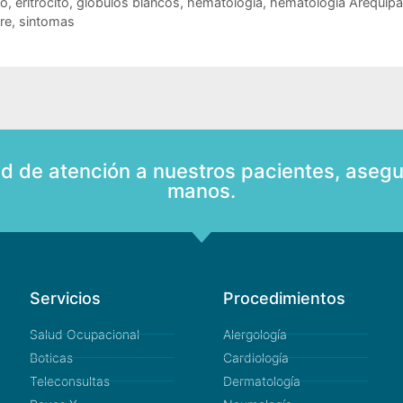
co
,
eritrocito
,
globulos blancos
,
hematologia
,
hematología Arequipa
re
,
sintomas
ad de atención a nuestros pacientes, asegu
manos.
Servicios
Procedimientos
Salud Ocupacional
Alergología
Boticas
Cardiología
Teleconsultas
Dermatología