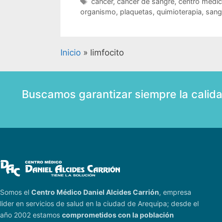
cancer
,
cancer de sangre
,
centro médi
organismo
,
plaquetas
,
quimioterapia
,
sang
Inicio
»
limfocito
Buscamos garantizar siempre la calid
Somos el
Centro Médico Daniel Alcides Carrión
, empresa
lider en servicios de salud en la ciudad de Arequipa; desde el
año 2002 estamos
comprometidos con la población