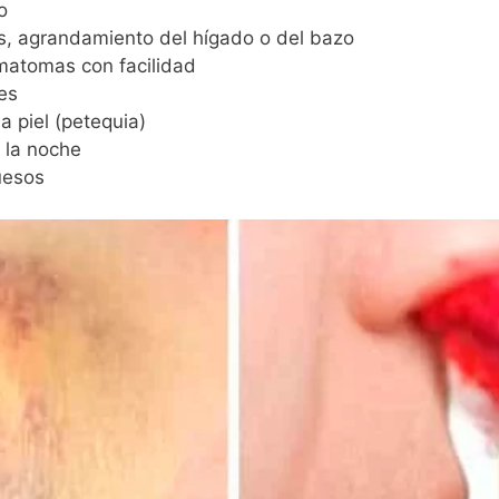
o
os, agrandamiento del hígado o del bazo
matomas con facilidad
es
 piel (petequia)
r la noche
uesos