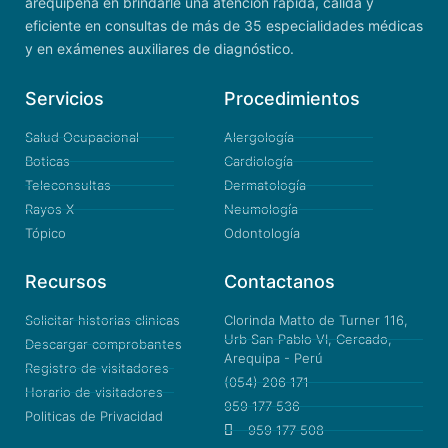
arequipeña en brindarle una atención rápida, cálida y
eficiente en consultas de más de 35 especialidades médicas
y en exámenes auxiliares de diagnóstico.
Servicios
Procedimientos
Salud Ocupacional
Alergología
Boticas
Cardiología
Teleconsultas
Dermatología
Rayos X
Neumología
Tópico
Odontología
Recursos
Contactanos
Solicitar historias clinicas
Clorinda Matto de Turner 116,
Urb San Pablo VI, Cercado,
Descargar comprobantes
Arequipa - Perú
Registro de visitadores
(054) 206 171
Horario de visitadores
959 177 536
Politicas de Privacidad
959 177 508