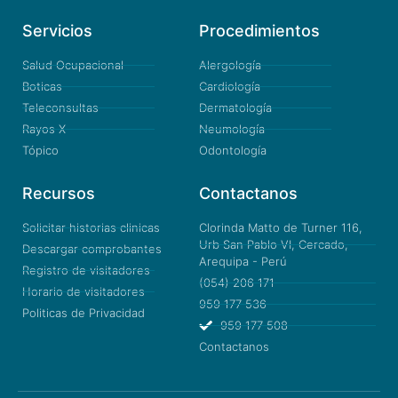
Servicios
Procedimientos
Salud Ocupacional
Alergología
Boticas
Cardiología
Teleconsultas
Dermatología
Rayos X
Neumología
Tópico
Odontología
Recursos
Contactanos
Solicitar historias clinicas
Clorinda Matto de Turner 116,
Urb San Pablo VI, Cercado,
Descargar comprobantes
Arequipa - Perú
Registro de visitadores
(054) 206 171
Horario de visitadores
959 177 536
Politicas de Privacidad
959 177 508
Contactanos