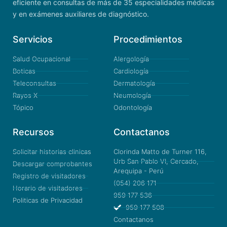
eficiente en consultas de más de 35 especialidades médicas
y en exámenes auxiliares de diagnóstico.
Servicios
Procedimientos
Salud Ocupacional
Alergología
Boticas
Cardiología
Teleconsultas
Dermatología
Rayos X
Neumología
Tópico
Odontología
Recursos
Contactanos
Solicitar historias clinicas
Clorinda Matto de Turner 116,
Urb San Pablo VI, Cercado,
Descargar comprobantes
Arequipa - Perú
Registro de visitadores
(054) 206 171
Horario de visitadores
959 177 536
Politicas de Privacidad
959 177 508
Contactanos