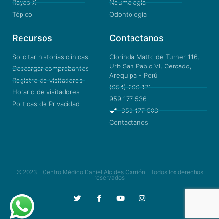
Rayos X
Neumología
Tópico
Odontología
Recursos
Contactanos
Solicitar historias clinicas
Clorinda Matto de Turner 116,
Urb San Pablo VI, Cercado,
Descargar comprobantes
Arequipa - Perú
Registro de visitadores
(054) 206 171
Horario de visitadores
959 177 536
Politicas de Privacidad
959 177 508
Contactanos
© 2023 - Centro Médico Daniel Alcides Carrión - Todos los derechos
reservados