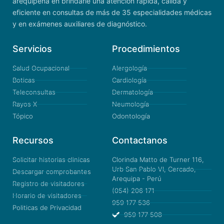
arequipeña en brindarle una atención rápida, cálida y
eficiente en consultas de más de 35 especialidades médicas
y en exámenes auxiliares de diagnóstico.
Servicios
Procedimientos
Salud Ocupacional
Alergología
Boticas
Cardiología
Teleconsultas
Dermatología
Rayos X
Neumología
Tópico
Odontología
Recursos
Contactanos
Solicitar historias clinicas
Clorinda Matto de Turner 116,
Urb San Pablo VI, Cercado,
Descargar comprobantes
Arequipa - Perú
Registro de visitadores
(054) 206 171
Horario de visitadores
959 177 536
Politicas de Privacidad
959 177 508