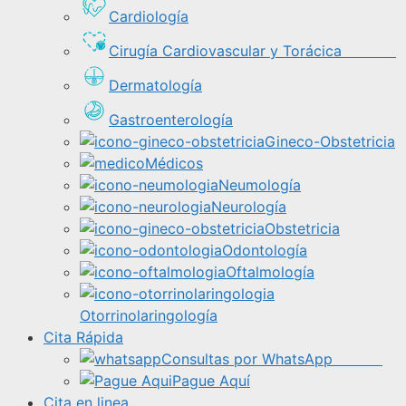
Cardiología
Cirugía Cardiovascular y Torácica
Dermatología
Gastroenterología
Gineco-Obstetricia
Médicos
Neumología
Neurología
Obstetricia
Odontología
Oftalmología
Otorrinolaringología
Cita Rápida
Consultas por WhatsApp
Pague Aquí
Cita en linea