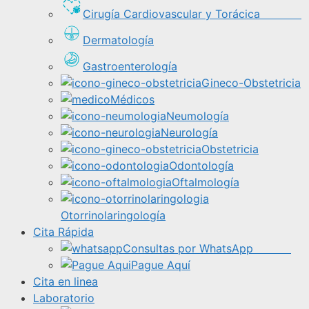
Cirugía Cardiovascular y Torácica
Dermatología
Gastroenterología
Gineco-Obstetricia
Médicos
Neumología
Neurología
Obstetricia
Odontología
Oftalmología
Otorrinolaringología
Cita Rápida
Consultas por WhatsApp
Pague Aquí
Cita en linea
Laboratorio