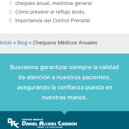
chequeo anual
,
medicina general
Cómo prevenir el reflujo ácido
Importancia del Control Prenatal
Inicio
»
Blog
»
Chequeos Médicos Anuales
Buscamos garantizar siempre la calidad
de atención a nuestros pacientes,
asegurando la confianza puesta en
nuestras manos.