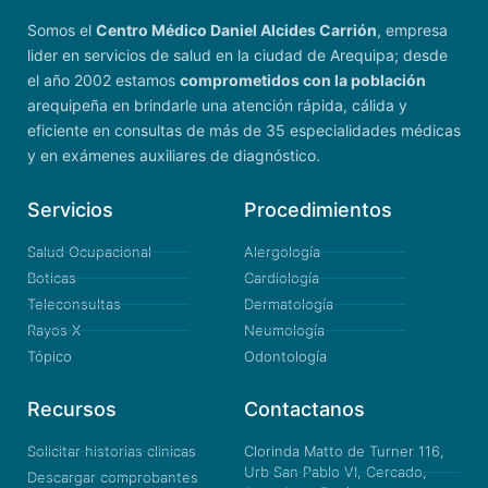
Somos el
Centro Médico Daniel Alcides Carrión
, empresa
lider en servicios de salud en la ciudad de Arequipa; desde
el año 2002 estamos
comprometidos con la población
arequipeña en brindarle una atención rápida, cálida y
eficiente en consultas de más de 35 especialidades médicas
y en exámenes auxiliares de diagnóstico.
Servicios
Procedimientos
Salud Ocupacional
Alergología
Boticas
Cardiología
Teleconsultas
Dermatología
Rayos X
Neumología
Tópico
Odontología
Recursos
Contactanos
Solicitar historias clinicas
Clorinda Matto de Turner 116,
Urb San Pablo VI, Cercado,
Descargar comprobantes