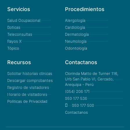
Servicios
Procedimientos
Salud Ocupacional
Alergología
Boticas
Cardiología
Teleconsultas
Dermatología
Rayos X
Neumología
Tópico
Odontología
Recursos
Contactanos
Solicitar historias clinicas
Clorinda Matto de Turner 116,
Urb San Pablo VI, Cercado,
Descargar comprobantes
Arequipa - Perú
Registro de visitadores
(054) 206 171
Horario de visitadores
959 177 536
Politicas de Privacidad
959 177 508
Contactanos