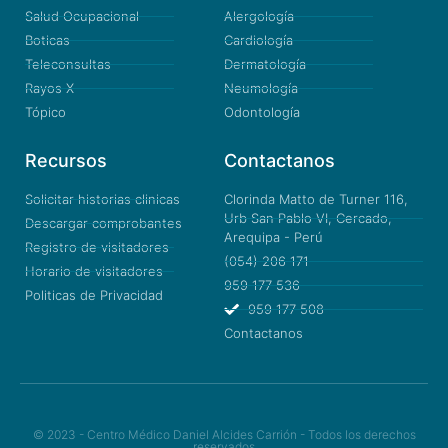
Salud Ocupacional
Alergología
Boticas
Cardiología
Teleconsultas
Dermatología
Rayos X
Neumología
Tópico
Odontología
Recursos
Contactanos
Solicitar historias clinicas
Clorinda Matto de Turner 116,
Urb San Pablo VI, Cercado,
Descargar comprobantes
Arequipa - Perú
Registro de visitadores
(054) 206 171
Horario de visitadores
959 177 536
Politicas de Privacidad
959 177 508
Contactanos
© 2023 - Centro Médico Daniel Alcides Carrión - Todos los derechos
reservados