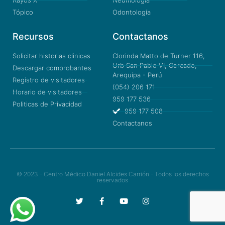
Tópico
Odontología
Recursos
Contactanos
Solicitar historias clinicas
Clorinda Matto de Turner 116,
Urb San Pablo VI, Cercado,
Descargar comprobantes
Arequipa - Perú
Registro de visitadores
(054) 206 171
Horario de visitadores
959 177 536
Politicas de Privacidad
959 177 508
Contactanos
© 2023 - Centro Médico Daniel Alcides Carrión - Todos los derechos
reservados