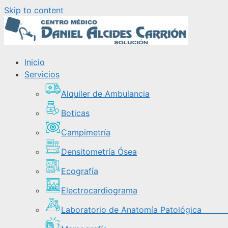
Skip to content
Inicio
Servicios
Alquiler de Ambulancia
Boticas
Campimetría
Densitometría Ósea
Ecografía
Electrocardiograma
Laboratorio de Anatomía Patológi