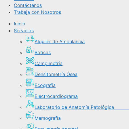
Contáctenos
Trabaja con Nosotros
Inicio
Servicios
Alquiler de Ambulancia
Boticas
Campimetría
Densitometría Ósea
Ecografía
Electrocardiograma
Laboratorio de Anatomía Patológi
Mamografía