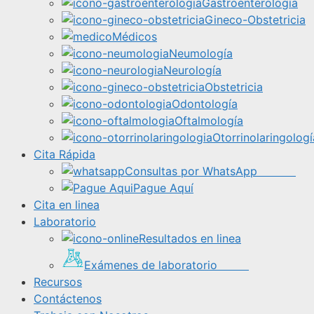
Gastroenterología
Gineco-Obstetricia
Médicos
Neumología
Neurología
Obstetricia
Odontología
Oftalmología
Otorrinolaringologí
Cita Rápida
Consultas por WhatsApp
Pague Aquí
Cita en linea
Laboratorio
Resultados en linea
Exámenes de laboratorio
Recursos
Contáctenos