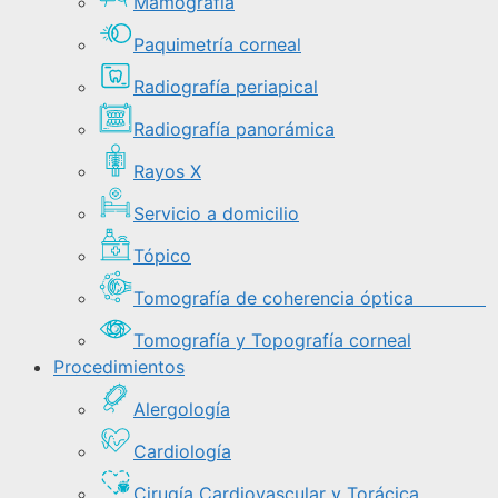
Mamografía
Paquimetría corneal
Radiografía periapical
Radiografía panorámica
Rayos X
Servicio a domicilio
Tópico
Tomografía de coherencia óptica
Tomografía y Topografía corneal
Procedimientos
Alergología
Cardiología
Cirugía Cardiovascular y Torácica