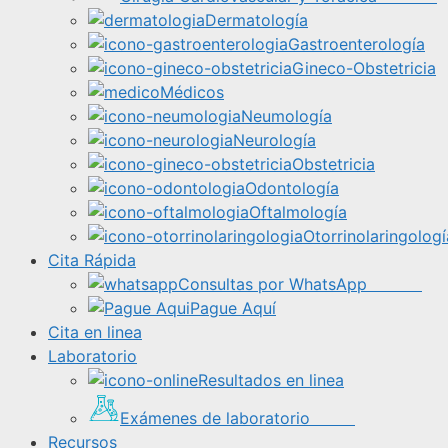
Dermatología
Gastroenterología
Gineco-Obstetricia
Médicos
Neumología
Neurología
Obstetricia
Odontología
Oftalmología
Otorrinolaringologí
Cita Rápida
Consultas por WhatsApp
Pague Aquí
Cita en linea
Laboratorio
Resultados en linea
Exámenes de laboratorio
Recursos