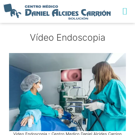
TRABAJA CON NO
Vídeo Endoscopia
Video Endoscopia – Centro Medico Daniel Alcides Carrion