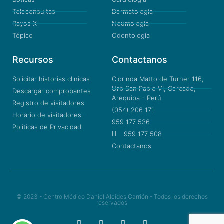
Teleconsultas
Dermatología
Rayos X
Neumología
Tópico
Odontología
Recursos
Contactanos
Solicitar historias clinicas
Clorinda Matto de Turner 116,
Urb San Pablo VI, Cercado,
Descargar comprobantes
Arequipa - Perú
Registro de visitadores
(054) 206 171
Horario de visitadores
959 177 536
Politicas de Privacidad
959 177 508
Contactanos
© 2023 - Centro Médico Daniel Alcides Carrión - Todos los derechos
reservados