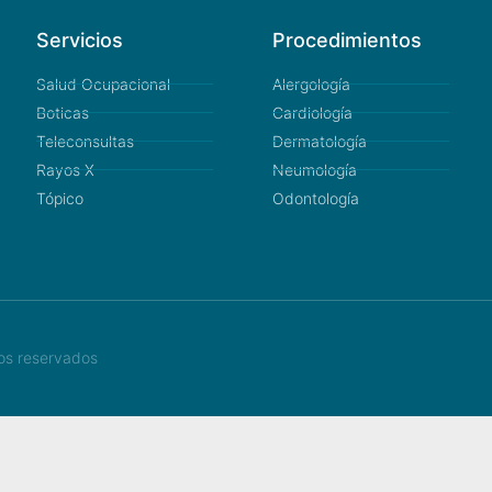
Servicios
Procedimientos
Salud Ocupacional
Alergología
Boticas
Cardiología
Teleconsultas
Dermatología
Rayos X
Neumología
Tópico
Odontología
hos reservados