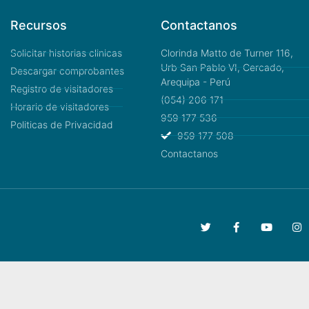
Recursos
Contactanos
Solicitar historias clinicas
Clorinda Matto de Turner 116,
Urb San Pablo VI, Cercado,
Descargar comprobantes
Arequipa - Perú
Registro de visitadores
(054) 206 171
Horario de visitadores
959 177 536
Politicas de Privacidad
959 177 508
Contactanos