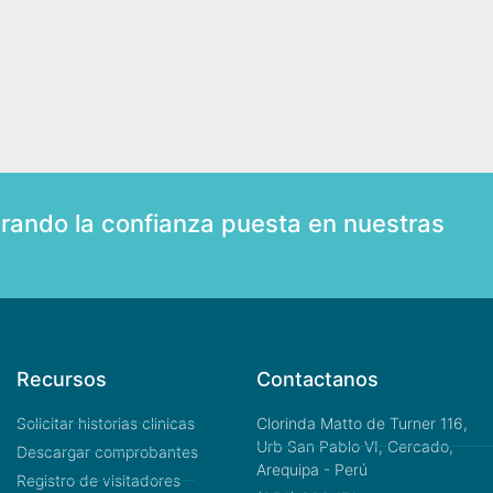
rando la confianza puesta en nuestras
Recursos
Contactanos
Solicitar historias clinicas
Clorinda Matto de Turner 116,
Urb San Pablo VI, Cercado,
Descargar comprobantes
Arequipa - Perú
Registro de visitadores