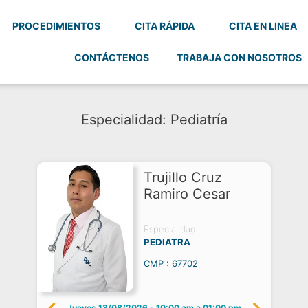
PROCEDIMIENTOS
CITA RÁPIDA
CITA EN LINEA
CONTÁCTENOS
TRABAJA CON NOSOTROS
Especialidad: Pediatría
Trujillo Cruz
Ramiro Cesar
Especialidad:
PEDIATRA
CMP : 67702
Jueves 13/08/2026
-
10:00 am a 01:00 pm