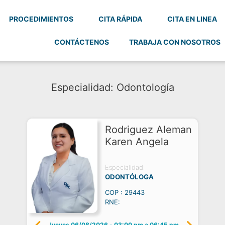
PROCEDIMIENTOS
CITA RÁPIDA
CITA EN LINEA
CONTÁCTENOS
TRABAJA CON NOSOTROS
Especialidad: Odontología
Rodriguez Aleman
Karen Angela
Especialidad:
ODONTÓLOGA
COP : 29443
RNE:
Jueves 06/08/2026
-
03:00 pm a 06:45 pm