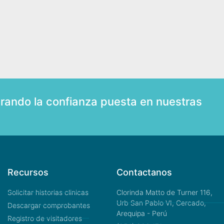
rando la confianza puesta en nuestras
Recursos
Contactanos
Solicitar historias clinicas
Clorinda Matto de Turner 116,
Urb San Pablo VI, Cercado,
Descargar comprobantes
Arequipa - Perú
Registro de visitadores