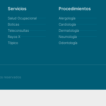
Servicios
Procedimientos
Salud Ocupacional
Alergología
Boticas
Cardiología
Teleconsultas
Dermatología
Rayos X
Neumología
Tópico
Odontología
hos reservados