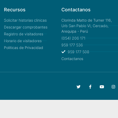
Recursos
Contactanos
Solicitar historias clinicas
Clorinda Matto de Turner 116,
Urb San Pablo VI, Cercado,
Descargar comprobantes
Arequipa - Perú
Registro de visitadores
(054) 206 171
Horario de visitadores
959 177 536
Politicas de Privacidad
959 177 508
Contactanos