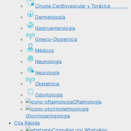
Cirugía Cardiovascular y Torácica
Dermatología
Gastroenterología
Gineco-Obstetricia
Médicos
Neumología
Neurología
Obstetricia
Odontología
Oftalmología
Otorrinolaringología
Cita Rápida
Consultas por WhatsApp