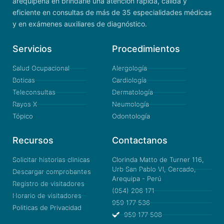
arequipeña en brindarle una atención rápida, cálida y
eficiente en consultas de más de 35 especialidades médicas
y en exámenes auxiliares de diagnóstico.
Servicios
Procedimientos
Salud Ocupacional
Alergología
Boticas
Cardiología
Teleconsultas
Dermatología
Rayos X
Neumología
Tópico
Odontología
Recursos
Contactanos
Solicitar historias clinicas
Clorinda Matto de Turner 116,
Urb San Pablo VI, Cercado,
Descargar comprobantes
Arequipa - Perú
Registro de visitadores
(054) 206 171
Horario de visitadores
959 177 536
Politicas de Privacidad
959 177 508