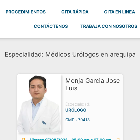
PROCEDIMIENTOS
CITA RÁPIDA
CITA EN LINEA
CONTÁCTENOS
TRABAJA CON NOSOTROS
Especialidad: Médicos Urólogos en arequipa
Monja Garcia Jose
Luis
Especialidad:
URÓLOGO
CMP : 79413
Viernes 07/08/2026
-
05:00 pm a 07:00 pm