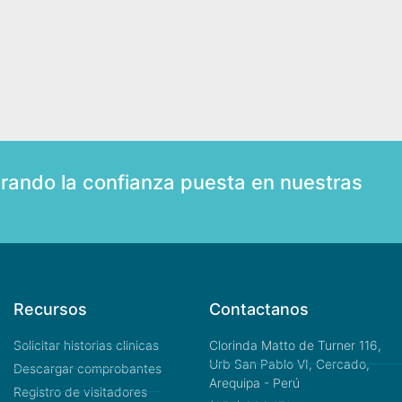
rando la confianza puesta en nuestras
Recursos
Contactanos
Solicitar historias clinicas
Clorinda Matto de Turner 116,
Urb San Pablo VI, Cercado,
Descargar comprobantes
Arequipa - Perú
Registro de visitadores