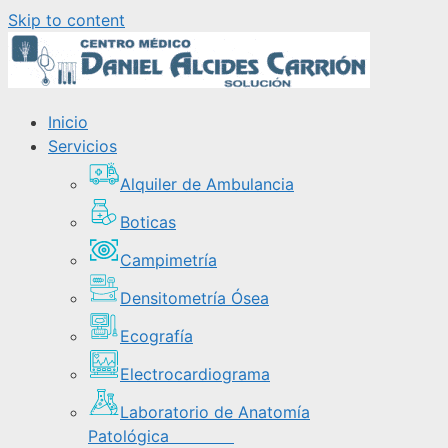
Skip to content
Inicio
Servicios
Alquiler de Ambulancia
Boticas
Campimetría
Densitometría Ósea
Ecografía
Electrocardiograma
Laboratorio de Anatomía
Patológica