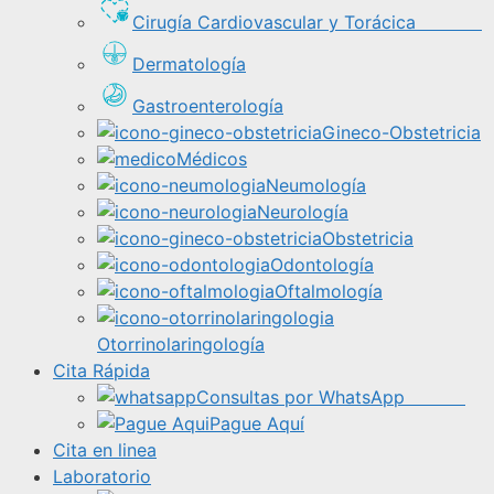
Cirugía Cardiovascular y Torácica
Dermatología
Gastroenterología
Gineco-Obstetricia
Médicos
Neumología
Neurología
Obstetricia
Odontología
Oftalmología
Otorrinolaringología
Cita Rápida
Consultas por WhatsApp
Pague Aquí
Cita en linea
Laboratorio