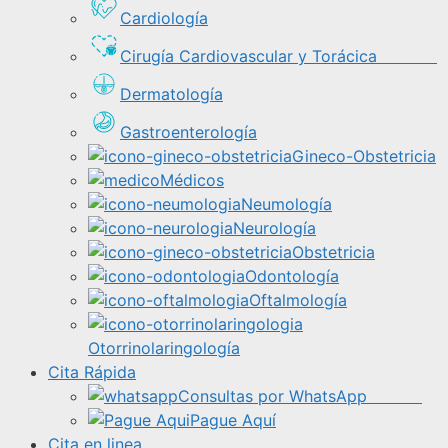
Cardiología
Cirugía Cardiovascular y Torácica
Dermatología
Gastroenterología
Gineco-Obstetricia
Médicos
Neumología
Neurología
Obstetricia
Odontología
Oftalmología
Otorrinolaringología
Cita Rápida
Consultas por WhatsApp
Pague Aquí
Cita en linea